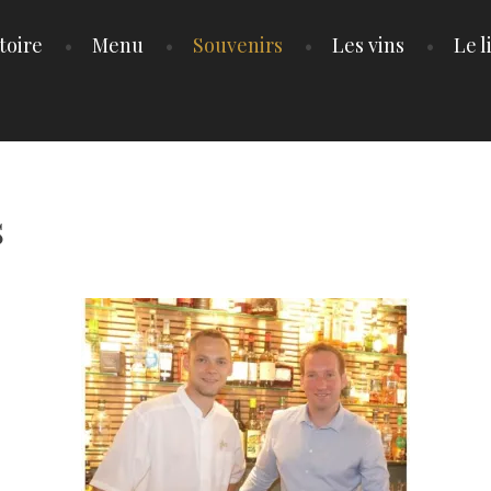
toire
Menu
Souvenirs
Les vins
Le l
s