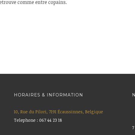
 retrouve comme entre copains.
HORAIRES & INFORMATION
N
10, Rue du Pilori, 7191 Écaussinnes, Belgique
Telephone : 067 44 23 18
7