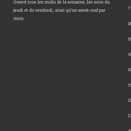
Ouvert tous les midis de la semaine, les soirs du
7
jeudi et du vendredi, ainsi qu’un week-end par
mois.
1
1
2
1
2
1
1
2