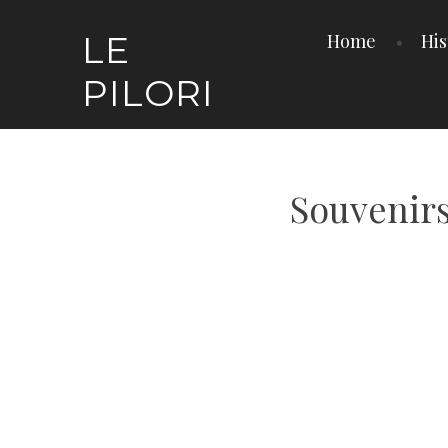
Skip
LE
Home
His
to
content
PILORI
Souvenir