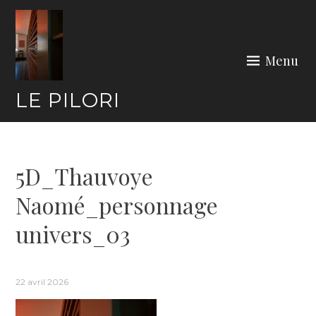
Skip
to
content
Menu
LE PILORI
5D_Thauvoye
Naomé_personnage
univers_03
22 avril 2026