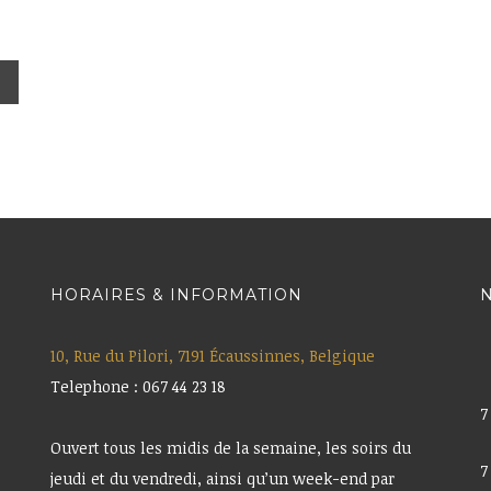
HORAIRES & INFORMATION
N
10, Rue du Pilori, 7191 Écaussinnes, Belgique
Telephone : 067 44 23 18
7
Ouvert tous les midis de la semaine, les soirs du
7
jeudi et du vendredi, ainsi qu’un week-end par