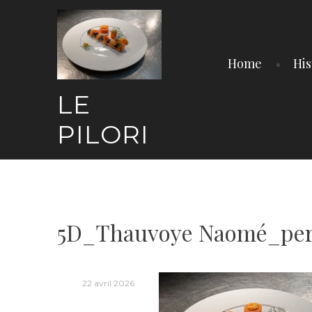
Skip
to
content
Home
His
LE
PILORI
5D_Thauvoye Naomé_per
22 avril 2026