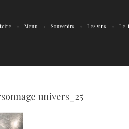
toire
Menu
Souvenirs
Les vins
Le l
sonnage univers_25