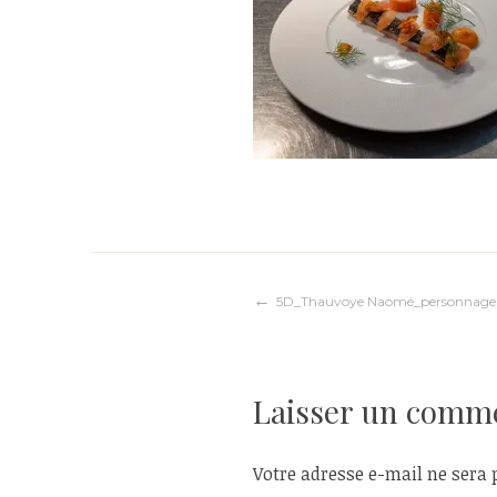
Navigation
5D_Thauvoye Naomé_personnage 
de
Laisser un comm
l’article
Votre adresse e-mail ne sera 