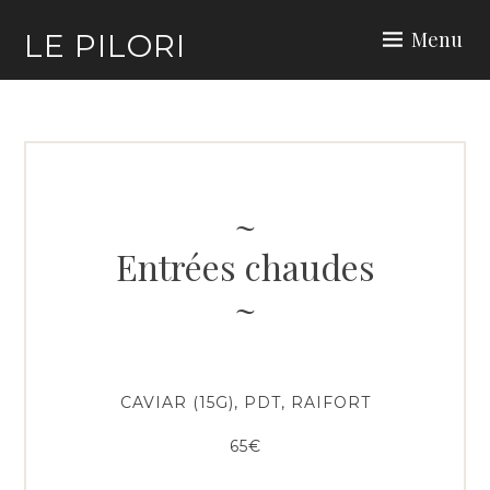
Skip
Menu
LE PILORI
to
content
Entrées chaudes
CAVIAR (15G), PDT, RAIFORT
65€